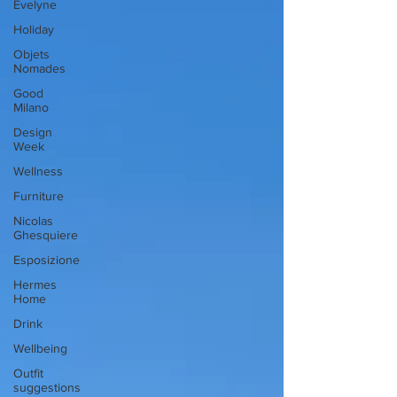
Evelyne
Holiday
Objets
Nomades
Good
Milano
Design
Week
Wellness
Furniture
Nicolas
Ghesquiere
Esposizione
Hermes
Home
Drink
Wellbeing
Outfit
suggestions