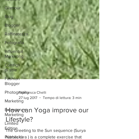
Glamour
Blog
Blogger
Raffinatezza
Fotografia
Influential
Marketing
Consigli
di stile
Fashion
Blogger
Photography
Marketing
Experience
Marketing
Francesca Chelli
Limited
27 lug 2017
Tempo di lettura: 3 min
Edition
Pubblicità
How can Yoga improve our