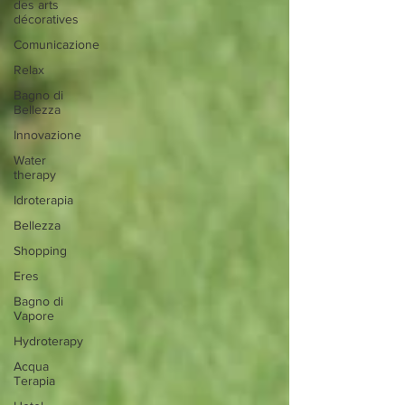
des arts
décoratives
Comunicazione
Relax
Bagno di
Bellezza
Innovazione
Water
therapy
Idroterapia
Bellezza
Shopping
Eres
Bagno di
Vapore
Hydroterapy
Acqua
Terapia