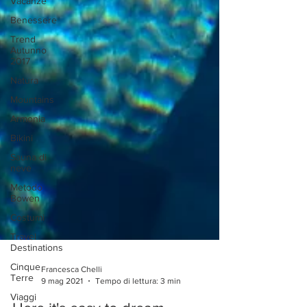
Vacanze
Benessere
Trend
Autunno
2017
Natura
Mountains
Armonia
Bikini
Sauna di
neve
Metodo
Bowen
Costumi
Travel
Destinations
Cinque
Terre
Viaggi