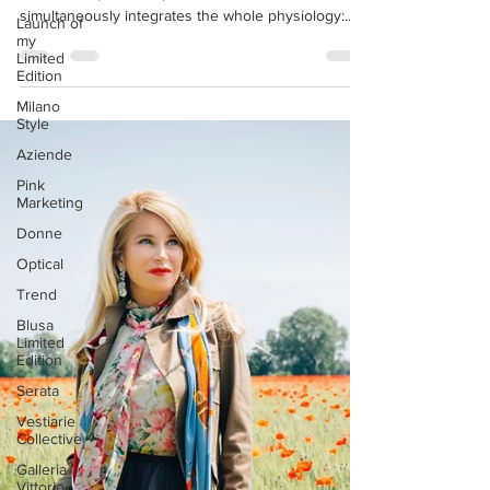
Launch of
Lifestyle?
my
Limited
The Greeting to the Sun sequence (Surya
Edition
Namaskara ) is a complete exercise that
Milano
simultaneously integrates the whole physiology:
Style
body,...
Aziende
Pink
Marketing
Donne
Optical
Trend
Blusa
Limited
Edition
Serata
Vestiarie
Collective
Galleria
Vittorio