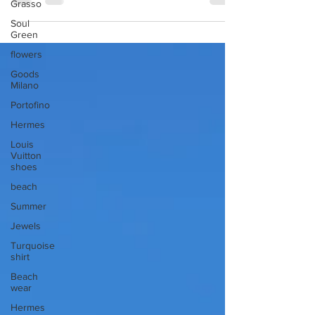
Grasso
Soul
Green
flowers
Goods
Milano
Portofino
Hermes
Louis
Vuitton
shoes
beach
Summer
Jewels
Turquoise
shirt
Beach
wear
Hermes