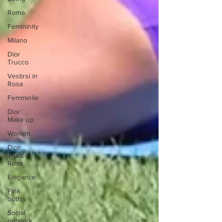
Roma
Femininity
Milano
Dior
Trucco
Vestirsi in
Rosa
Femminile
Dior
Make up
Women
Dior
Trucco
Rosa
Elegance
Pink
outfits
Social
network