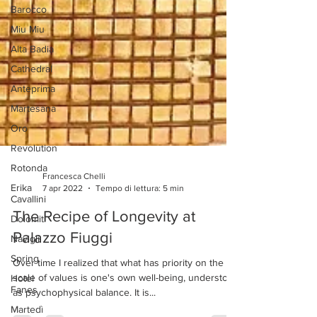
Barocco
Miu Miu
Alta Badia
Cathedral
Anteprima
Martesana
Oro
Revolution
Rotonda
Erika
Francesca Chelli
Cavallini
7 apr 2022
Tempo di lettura: 5 min
Dolomiti
The Recipe of Longevity at
Navigli
Palazzo Fiuggi
Spring
Hotel
Over time I realized that what has priority on the
Fanes
scale of values is one's own well-being, understood
Martedì
as psychophysical balance. It is...