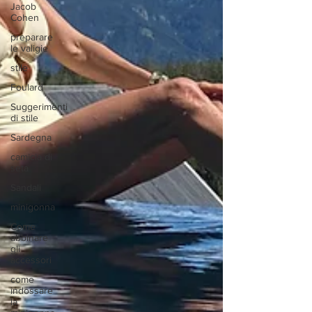
Jacob
Cohen
preparare
le valigie
stile
Foulard
Suggerimenti
di stile
Sardegna
camicia di
seta
Sandali
minigonna
Come
abbinare
gli
accessori
come
indossare
la