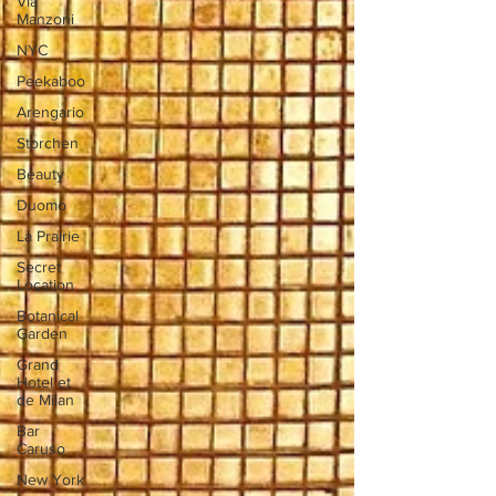
Via
Manzoni
NYC
Peekaboo
Arengario
Storchen
Beauty
Duomo
La Prairie
Secret
Location
Botanical
Garden
Grand
Hotel et
de Milan
Bar
Caruso
New York