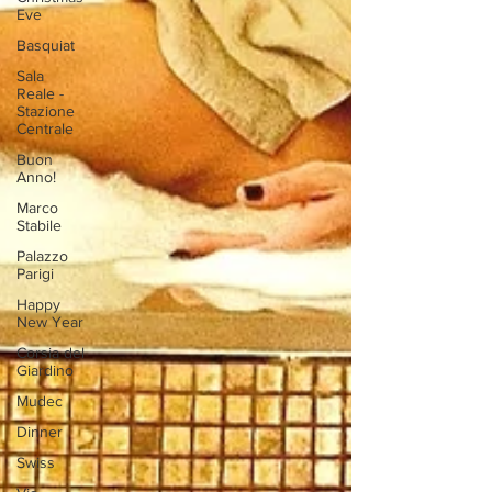
Eve
Basquiat
Sala
Reale -
Stazione
Centrale
Buon
Anno!
Marco
Stabile
Palazzo
Parigi
Happy
New Year
Corsia del
Giardino
Mudec
Dinner
Swiss