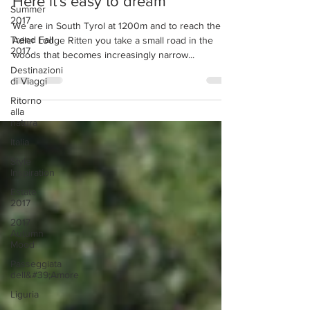
Francesca Chelli
Summer
9 mag 2021
Tempo di lettura: 3 min
2017
Trend Fall
Here it's easy to dream
2017
We are in South Tyrol at 1200m and to reach the
Destinazioni
di Viaggi
Adler Lodge Ritten you take a small road in the
woods that becomes increasingly narrow...
Ritorno
alla
natura
Italia
Style
Inspiration
Estate
2017
2017
Autumn
Mood
Passeggiata
dell&#39;Amore
Liguria