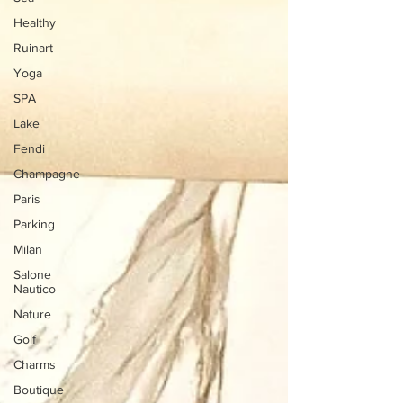
Healthy
Ruinart
Yoga
SPA
Lake
Fendi
Champagne
Paris
Parking
Milan
Salone
Nautico
Nature
Golf
Charms
Boutique