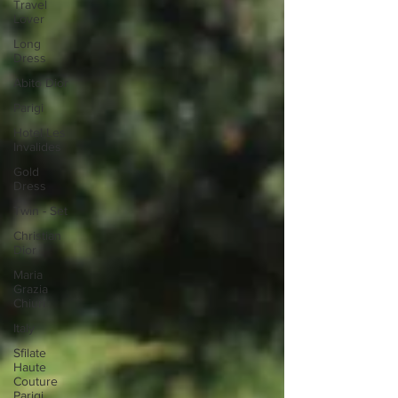
Travel
Lover
Long
Dress
Abito Dior
Parigi
Hotel Les
Invalides
Gold
Dress
Twin - Set
Christian
Dior
Maria
Grazia
Chiuri
Italy
Sfilate
Haute
Couture
Parigi