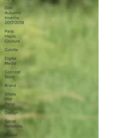
Dior
Autunno
Inverno
2017/2018
Paris
Haute
Couture
Colette
Digital
Media
Concept
Store
Brand
Sfilata
Dior
Parigi
Design
Social
Networks
Museé