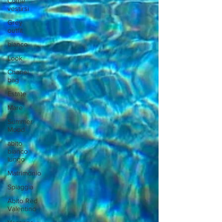
Come
vestirsi
Grey
outfit
bianco
Look
Chanel
bag
Estate
Mare
Summer
Mood
abito
bianco
lungo
Matrimonio
Spiaggia
Abito Red
Valentino