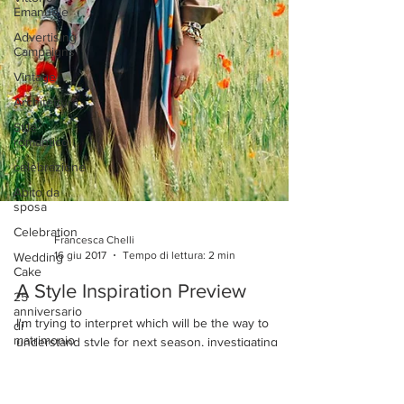
Emanuele
Advertising
Campaigns
Vintage
Architettura
Stile
romantico
celebrazione
Abito da
sposa
Celebration
Wedding
Cake
25
anniversario
di
matrimonio
Francesca Chelli
16 giu 2017
Tempo di lettura: 2 min
Wedding
Celebration
A Style Inspiration Preview