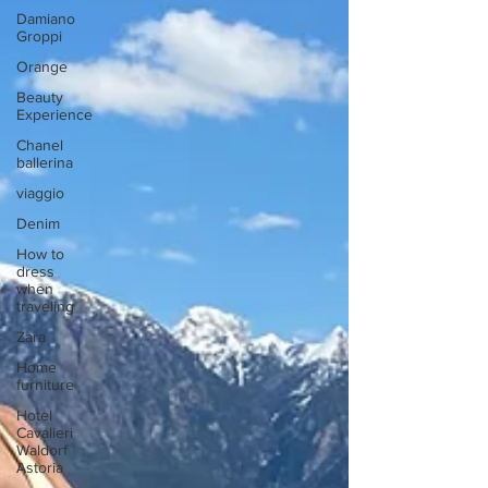
Damiano
Groppi
Orange
Beauty
Experience
Chanel
ballerina
viaggio
Denim
How to
dress
when
traveling
Zara
Home
furniture
Hotel
Cavalieri
Waldorf
Astoria