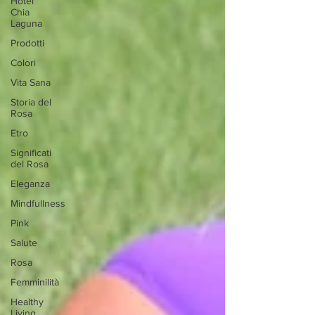
Hotel
Chia
Laguna
Prodotti
Colori
Vita Sana
Storia del
Rosa
Etro
Significati
del Rosa
Eleganza
Mindfullness
Pink
Salute
Rosa
Femminilità
Healthy
Living