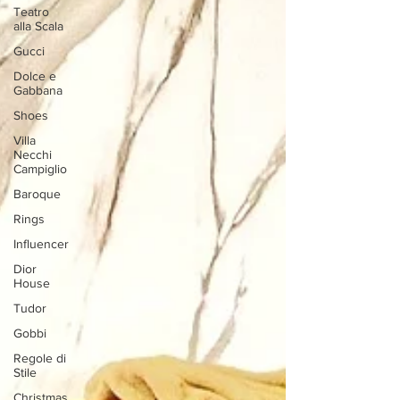
Teatro
alla Scala
Gucci
Dolce e
Gabbana
Shoes
Villa
Necchi
Campiglio
Baroque
Rings
Influencer
Dior
House
Tudor
Gobbi
Regole di
Stile
Christmas