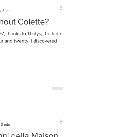
: 3 min
thout Colette?
97, thanks to Thalys, the train
hour and twenty, I discovered
: 3 min
ni della Maison