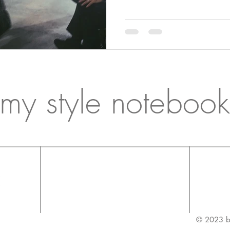
my style notebook
© 2023 b
Milan