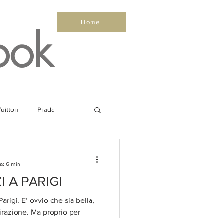
Home
ook
uitton
Prada
Sea
Healthy
a: 6 min
I A PARIGI
Salone Nautico
rigi. E’ ovvio che sia bella,
pirazione. Ma proprio per