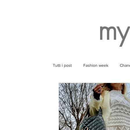
my
Tutti i post
Fashion week
Chan
Style
Balenciaga
Wearin
Ruinart
Yoga
SPA