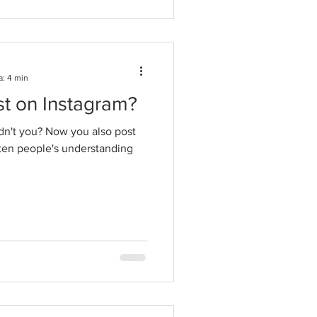
a: 4 min
t on Instagram?
dn't you? Now you also post
ften people's understanding