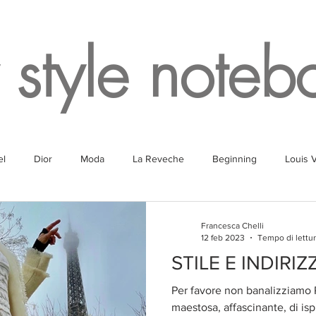
 style noteb
el
Dior
Moda
La Reveche
Beginning
Louis V
g
Fragrances
Travel
Fashion
White
Rome
Francesca Chelli
12 feb 2023
Tempo di lettur
STILE E INDIRIZZ
Lake
Fendi
Champagne
Paris
Parking
Milan
Per favore non banalizziamo Pa
maestosa, affascinante, di is