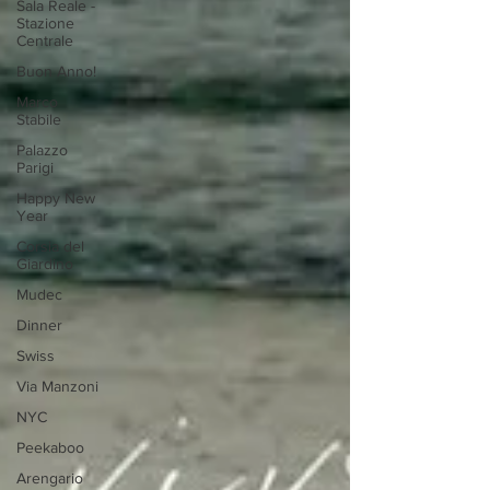
Sala Reale -
Stazione
Centrale
Buon Anno!
Marco
Stabile
Palazzo
Parigi
Happy New
Year
Corsia del
Giardino
Mudec
Dinner
Swiss
Via Manzoni
NYC
Peekaboo
Arengario