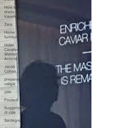
How to
dress when
traveling
Zara
Home
furniture
Hotel
Cavalieri
Waldorf
Astoria
Jacob
Cohen
preparare le
valigie
stile
Foulard
Suggerimenti
di stile
Sardegna