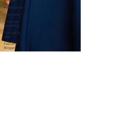
Blogger
Raffinatezza
Fotografia
Influential
Marketing
Consigli di
stile
Fashion
Blogger
Photography
Marketing
Experience
Marketing
Limited
Edition
Pubblicità
Launch of
my Limited
Edition