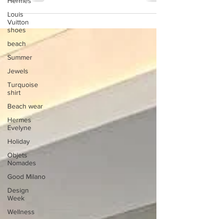
Hermes
Louis
Vuitton
shoes
beach
Summer
Jewels
Turquoise
shirt
Beach wear
Hermes
Evelyne
Holiday
Objets
Nomades
Good Milano
Design
Week
Wellness