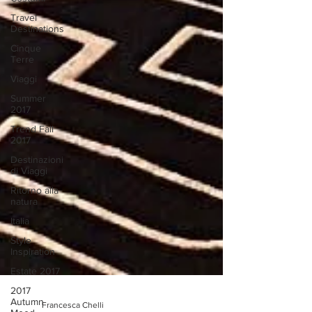
Travel
Destinations
Cinque
Terre
Viaggi
Summer
2017
Trend Fall
2017
Destinazioni
di Viaggi
Ritorno alla
natura
Italia
Style
Inspiration
Estate 2017
2017
Autumn