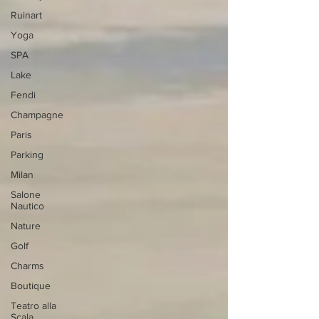
Ruinart
Yoga
SPA
Lake
Fendi
Champagne
Paris
Parking
Milan
Salone
Nautico
Nature
Golf
Charms
Boutique
Teatro alla
Scala