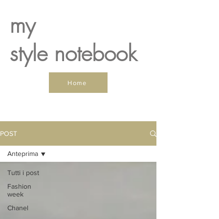
my
style notebook
Home
POST
Anteprima
Tutti i post
Fashion
week
Chanel