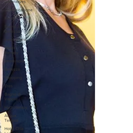
décoratives
Comunicazione
Relax
Bagno di
Bellezza
Innovazione
Water
therapy
Idroterapia
Bellezza
Shopping
Eres
Bagno di
Vapore
Hydroterapy
Acqua
Terapia
Hotel Chia