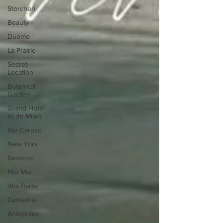
Storchen
Beauty
Duomo
La Prairie
Secret
Location
Botanical
Garden
Grand Hotel
et de Milan
Bar Caruso
New York
Barocco
Miu Miu
Alta Badia
Cathedral
Anteprima