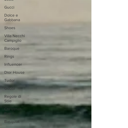
Gucci
Dolce e
Gabbana
Shoes
Villa Necchi
Campiglio
Baroque
Rings
Influencer
Dior House
Tudor
Gobbi
Regole di
Stile
Christmas
Eve
Basquiat