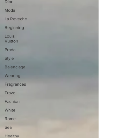
Dior
Moda
La Reveche
Beginning
Louis
Vuitton
Prada
Style
Balenciaga
Wearing
Fragrances
Travel
Fashion
White
Rome
Sea
Healthy