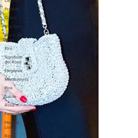
Laguna
Prodotti
Colori
Vita Sana
Storia del
Rosa
Etro
Significati
del Rosa
Eleganza
Mindfullness
Pink
Salute
Rosa
Femminilità
Healthy
Living
Roma