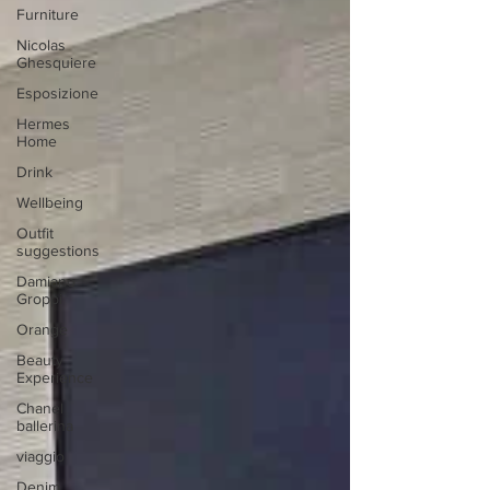
Furniture
Nicolas
Ghesquiere
Esposizione
Hermes
Home
Drink
Wellbeing
Outfit
suggestions
Damiano
Groppi
Orange
Beauty
Experience
Chanel
ballerina
viaggio
Denim