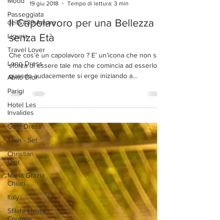
Mood
Passeggiata
dell&#39;Amore
Francesca Chelli
19 giu 2018
Tempo di lettura: 3 min
Liguria
Il Capolavoro per una Bellezza
Travel Lover
senza Età
Long Dress
Abito Dior
Che cos’è un capolavoro ? E’ un’icona che non si
Parigi
sforza di essere tale ma che comincia ad esserlo
quando audacemente si erge iniziando a...
Hotel Les
Invalides
Gold Dress
Twin - Set
Christian
Dior
Maria Grazia
Chiuri
Italy
Sfilate Haute
Couture