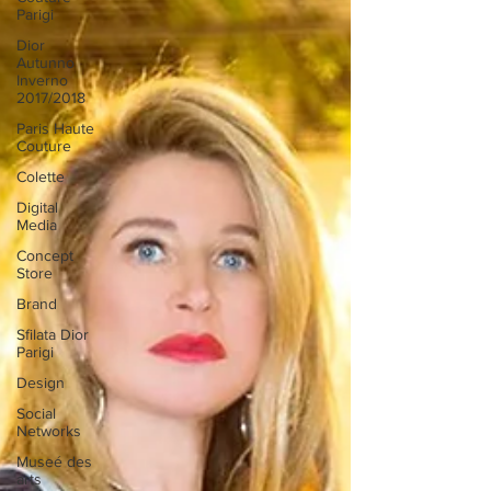
Parigi
Dior
Autunno
Inverno
2017/2018
Paris Haute
Couture
Colette
Digital
Media
Concept
Store
Brand
Sfilata Dior
Parigi
Design
Social
Networks
Museé des
arts