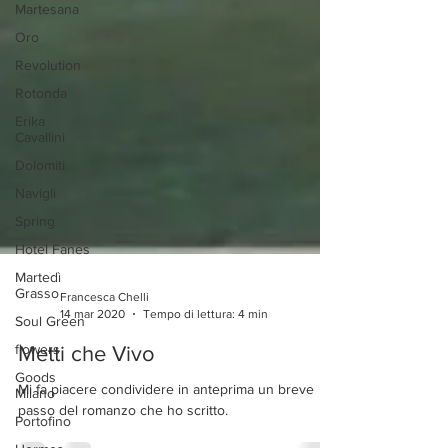
Martesana
Oro
Revolution
Rotonda
Erika
Cavallini
Dolomiti
Navigli
Spring
Hotel Fanes
Martedì
Grasso
Soul Green
Francesca Chelli
14 mar 2020
Tempo di lettura: 4 min
flowers
Goods
Metti che Vivo
Milano
Mi fa piacere condividere in anteprima un breve
Portofino
passo del romanzo che ho scritto.