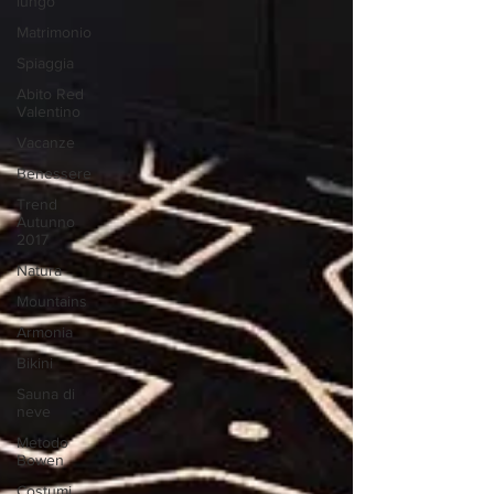
lungo
Matrimonio
Spiaggia
Abito Red
Valentino
Vacanze
Benessere
Trend
Autunno
2017
Natura
Mountains
Armonia
Bikini
Sauna di
neve
Metodo
Bowen
Costumi