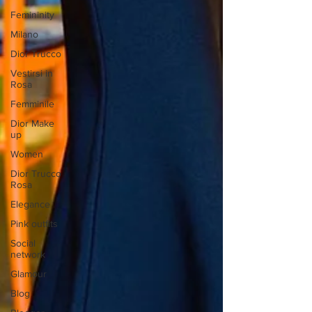
Femininity
Milano
Dior Trucco
Vestirsi in
Rosa
Femminile
Dior Make
up
Women
Dior Trucco
Rosa
Elegance
Pink outfits
Social
network
Glamour
Blog