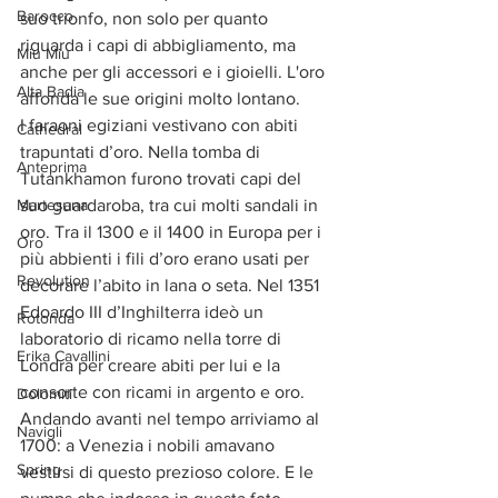
Barocco
suo trionfo, non solo per quanto 
riguarda i capi di abbigliamento, ma 
Miu Miu
anche per gli accessori e i gioielli. L'oro 
Alta Badia
affonda le sue origini molto lontano.
I faraoni egiziani vestivano con abiti 
Cathedral
trapuntati d’oro. Nella tomba di 
Anteprima
Tutankhamon furono trovati capi del 
suo guardaroba, tra cui molti sandali in 
Martesana
oro. Tra il 1300 e il 1400 in Europa per i 
Oro
più abbienti i fili d’oro erano usati per 
Revolution
decorare l’abito in lana o seta. Nel 1351 
Edoardo III d’Inghilterra ideò un 
Rotonda
laboratorio di ricamo nella torre di 
Erika Cavallini
Londra per creare abiti per lui e la 
consorte con ricami in argento e oro. 
Dolomiti
Andando avanti nel tempo arriviamo al 
Navigli
1700: a Venezia i nobili amavano 
Spring
vestirsi di questo prezioso colore. E le 