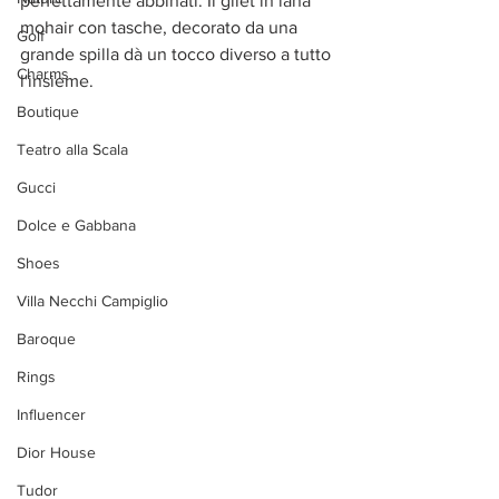
perfettamente abbinati. Il gilet in lana 
mohair con tasche, decorato da una 
Golf
grande spilla dà un tocco diverso a tutto 
Charms
l'insieme.
Boutique
Teatro alla Scala
Gucci
Dolce e Gabbana
Shoes
Villa Necchi Campiglio
Baroque
Rings
Influencer
Dior House
Tudor