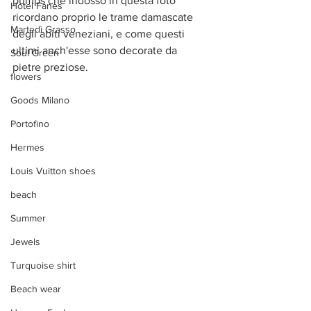
pumps che indosso in questa foto 
Hotel Fanes
ricordano proprio le trame damascate 
Martedì Grasso
degli abiti veneziani, e come questi 
ultimi anch'esse sono decorate da 
Soul Green
pietre preziose.
flowers
Goods Milano
Portofino
Hermes
Louis Vuitton shoes
beach
Summer
Jewels
Turquoise shirt
Beach wear