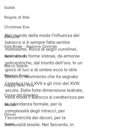
Gobbi
Regole di Stile
Christmas Eve
Nel mondo della moda l'influenza del 
Basquiat
barocco si è sempre fatta sentire 
Sala Reale - Stazione Centrale
moltissimo. Ricco di segni curvilinei, 
animato da forme vistose, da armonie 
Buon Anno!
policentriche, dal trionfo dell’oro. In un 
Marco Stabile
gioco di luci e di ombre ecco lo stile 
Palazzo Parigi
Barocco, movimento che ha segnato 
l’estetica tra il XVII e gli inizi del XVIII 
Happy New Year
secolo. Dalla forte dimensione teatrale, 
Corsia del Giardino
nella moda il Barocco si caratterizza per 
la ridondanza formale, per la 
Mudec
complessità degli intrecci, per 
Dinner
l’eccentricità dei decori, per la 
Swiss
sontuosità tessile. Nel Seicento, in 