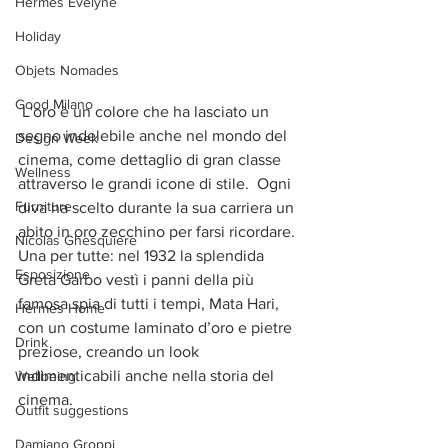
Hermes Evelyne
Holiday
Objets Nomades
Good Milano
 L'oro è un colore che ha lasciato un 
segno indelebile anche nel mondo del 
Design Week
cinema, come dettaglio di gran classe 
Wellness
attraverso le grandi icone di stile.  Ogni 
Furniture
diva ha scelto durante la sua carriera un 
abito in oro zecchino per farsi ricordare. 
Nicolas Ghesquiere
Una per tutte: nel 1932 la splendida 
Esposizione
Greta Garbo vestì i panni della più 
famosa spia di tutti i tempi, Mata Hari, 
Hermes Home
con un costume laminato d’oro e pietre 
Drink
preziose, creando un look 
indimenticabili anche nella storia del 
Wellbeing
cinema.
Outfit suggestions
Damiano Groppi