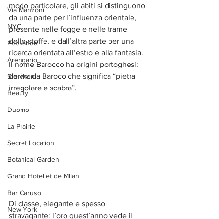
modo particolare, gli abiti si distinguono 
Via Manzoni
da una parte per l’influenza orientale, 
NYC
presente nelle fogge e nelle trame 
delle stoffe, e dall’altra parte per una 
Peekaboo
ricerca orientata all’estro e alla fantasia. 
Arengario
Il nome Barocco ha origini portoghesi: 
deriva da Baroco che significa “pietra 
Storchen
irregolare e scabra”.
Beauty
Duomo
La Prairie
Secret Location
Botanical Garden
Grand Hotel et de Milan
Bar Caruso
Di classe, elegante e spesso 
New York
stravagante: l’oro quest’anno vede il 