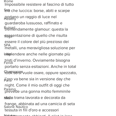
Rome
Impossibile resistere al fascino di tutto 
Sea
ciò che luccica: borse, abiti e scarpe 
portano un raggio di luce nel 
Healthy
guardaroba lussuoso, raffinato e 
Ruinart
tremendamente glamour: questa la 
presentazione di quello che risulta 
Yoga
essere il colore del più prezioso dei 
SPA
metalli, una meravigliosa soluzione per 
Lake
risplendere anche nelle giornate più 
tristi d’inverno. Ovviamente bisogna 
Fendi
portarlo senza esitazioni. Anche in total 
Champagne
look se si vuole osare, oppure spezzato, 
l’oro va bene sia in versione day che 
Paris
night. Come il mio outfit di oggi che 
Parking
prevede una gonna molto femminile 
dalla trama lavorata e decorata da 
Milan
frange, abbinata ad una camicia di seta 
Salone Nautico
tessuta in fili d'oro e accessori 
Nature