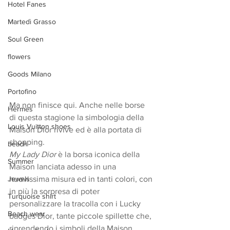
Hotel Fanes
Martedì Grasso
Soul Green
flowers
Goods Milano
Portofino
Ma non finisce qui. Anche nelle borse 
Hermes
di questa stagione la simbologia della 
Louis Vuitton shoes
Maison Dior rivive ed è alla portata di 
shopping.
beach
My Lady Dior
 è la borsa iconica della 
Summer
Maison lanciata adesso in una 
Jewels
nuovissima misura ed in tanti colori, con 
in più la sorpresa di poter 
Turquoise shirt
personalizzare la tracolla con i Lucky 
Beach wear
badges Dior, tante piccole spillette che, 
riprendendo i simboli della Maison, 