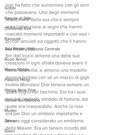
non ha fatto che aumentare con gli anni 
Gobbi
che passavano. Uno degli elementi 
Regole di Stile
affascinanti della sua vita è sempre 
stata l'attenzione ai segni che hanno 
Christmas Eve
marcato momenti importanti e con essi i 
Basquiat
piccoli amuleti ed oggetti che li hanno 
accompagnati.
Sala Reale - Stazione Centrale
Sin dall’inizio almeno una delle sue 
Buon Anno!
creazioni in ogni sfilata doveva avere il 
Marco Stabile
nome Granville, e almeno una modella 
doveva portare con sé un mazzo di gigli.
Palazzo Parigi
Inoltre Monsieur Dior teneva sempre un 
Happy New Year
quadrifoglio nel taschino. Era tra i suoi 
amuleti preferiti, simbolo di fortuna, dal 
Corsia del Giardino
quale era inseparabile. Anche la rosa 
Mudec
era per Dior un simbolo importante e 
Dinner
ancora oggi considerato un emblema 
della Maison. Era un tenero ricordo del 
Swiss