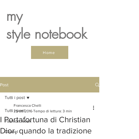
my
style notebook
Home
Post
Tutti i post
Francesca Chelli
Tutti i post
25 ott 2016
Tempo di lettura: 3 min
I Portafortuna di Christian
Fashion week
Dior, quando la tradizione
Chanel