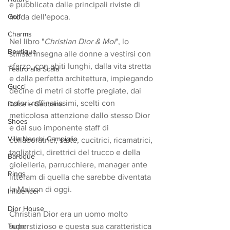
e pubblicata dalle principali riviste di 
Golf
moda dell'epoca.
Charms
Nel libro "
Christian Dior & Moi
", lo 
Boutique
stilista insegna alle donne a vestirsi con 
sfarzo, con abiti lunghi, dalla vita stretta 
Teatro alla Scala
e dalla perfetta architettura, impiegando 
Gucci
decine di metri di stoffe pregiate, dai 
colori raffinatissimi, scelti con 
Dolce e Gabbana
meticolosa attenzione dallo stesso Dior 
Shoes
e dal suo imponente staff di 
Villa Necchi Campiglio
collaboratrici, sarte, cucitrici, ricamatrici, 
tagliatrici, direttrici del trucco e della 
Baroque
gioielleria, parrucchiere, manager ante 
Rings
litteram di quella che sarebbe diventata 
la Maison di oggi.
Influencer
Dior House
Christian Dior era un uomo molto 
Tudor
superstizioso e questa sua caratteristica 