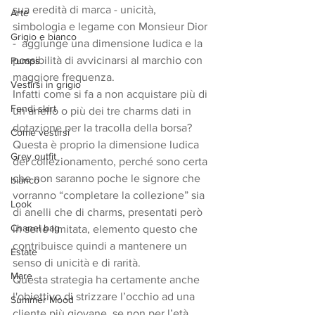
sua eredità di marca - unicità, 
Arte
simbologia e legame con Monsieur Dior 
Grigio e bianco
-  aggiunge una dimensione ludica e la 
possibilità di avvicinarsi al marchio con 
Pumps
maggiore frequenza. 
Vestirsi in grigio
Infatti come si fa a non acquistare più di 
Fendi skirt
un anello o più dei tre charms dati in 
dotazione per la tracolla della borsa?
Come vestirsi
Questa è proprio la dimensione ludica 
Grey outfit
del collezionamento, perché sono certa 
che non saranno poche le signore che 
bianco
vorranno “completare la collezione” sia 
Look
di anelli che di charms, presentati però 
Chanel bag
in serie limitata, elemento questo che 
contribuisce quindi a mantenere un 
Estate
senso di unicità e di rarità. 
Mare
Questa strategia ha certamente anche 
l'obiettivo di strizzare l’occhio ad una 
Summer Mood
cliente più giovane, se non per l’età 