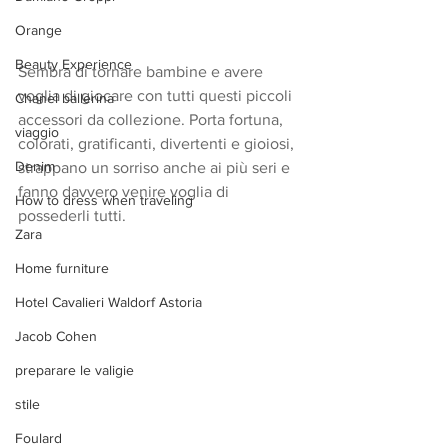
Orange
Beauty Experience
Sembra di tornare bambine e avere 
voglia di giocare con tutti questi piccoli 
Chanel ballerina
accessori da collezione. Porta fortuna, 
viaggio
colorati, gratificanti, divertenti e gioiosi, 
Denim
strappano un sorriso anche ai più seri e 
fanno davvero venire voglia di 
How to dress when traveling
possederli tutti.  
Zara
Home furniture
Hotel Cavalieri Waldorf Astoria
Jacob Cohen
preparare le valigie
stile
Foulard