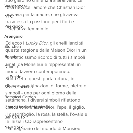
suo giardino d'infanzia a Granville. La 
Via Manzoni
rosa rievoca l'amore che Christian Dior 
provava per la madre, che gli aveva 
NYC
trasmesso la passione per i fiori e 
Peekaboo
l'eleganza femminile. 
Arengario
Ed ecco i 
Lucky Dior,
 gli anelli lanciati 
Storchen
questa stagione dalla Maison Dior in un 
Beauty
romanticissimo ricordo di tutti i simboli 
amati da Monsieur e rappresentati in 
Duomo
modo davvero contemporaneo. 
La Prairie
Sono sette questi portafortuna, in 
diverse combinazioni di forme, pietre e 
Secret Location
simboli - uno per ogni giorno della 
Botanical Garden
settimana. I diversi simboli riflettono 
Grand Hotel et de Milan
ciascuno la Maison Dior, l'ape, il giglio, 
il quadrifoglio, la rosa, la stella, l'ovale e 
Bar Caruso
le iniziali CD rappresentano 
New York
l'immaginario del mondo di Monsieur 