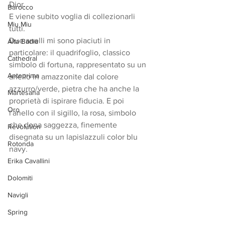
Dior. 
Barocco
E viene subito voglia di collezionarli 
Miu Miu
tutti. 
Due anelli mi sono piaciuti in 
Alta Badia
particolare: il quadrifoglio, classico 
Cathedral
simbolo di fortuna, rappresentato su un 
Anteprima
anello in amazzonite dal colore 
azzurro/verde, pietra che ha anche la 
Martesana
proprietà di ispirare fiducia. E poi 
Oro
l'anello con il sigillo, la rosa, simbolo 
che dona saggezza, finemente 
Revolution
disegnata su un lapislazzuli color blu 
Rotonda
navy.
Erika Cavallini
Dolomiti
Navigli
Spring