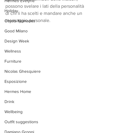
Hermes Evelyne
possono svelare i lati della personalità 
Holiday
di chi li ha scelti e mandare anche un 
messaggio personale.
Objets Nomades
Good Milano
Design Week
Wellness
Furniture
Nicolas Ghesquiere
Esposizione
Hermes Home
Drink
Wellbeing
Outfit suggestions
Damiano Groppi