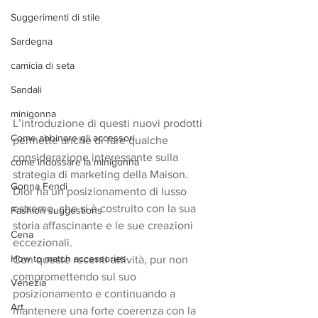
Suggerimenti di stile
Sardegna
camicia di seta
Sandali
minigonna
L’introduzione di questi nuovi prodotti 
Come abbinare gli accessori
permette anche di fare qualche 
considerazione interessante sulla 
come indossare la minigonna
strategia di marketing della Maison. 
Gonna Fendi
Dior ha un posizionamento di lusso 
estremo, che si è costruito con la sua 
Fashion suggestions
storia affascinante e le sue creazioni 
Cena
eccezionali. 
How to match accessories
Con queste recenti attività, pur non 
compromettendo sul suo 
Venezia
posizionamento e continuando a 
Art
mantenere una forte coerenza con la 