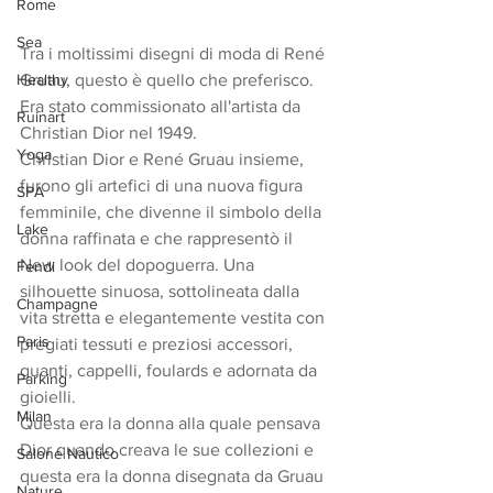
Rome
Sea
Tra i moltissimi disegni di moda di René 
Healthy
Gruau, questo è quello che preferisco. 
Era stato commissionato all'artista da 
Ruinart
Christian Dior nel 1949.
Yoga
Christian Dior e René Gruau insieme, 
furono gli artefici di una nuova figura 
SPA
femminile, che divenne il simbolo della 
Lake
donna raffinata e che rappresentò il 
New look del dopoguerra. Una 
Fendi
silhouette sinuosa, sottolineata dalla 
Champagne
vita stretta e elegantemente vestita con 
Paris
pregiati tessuti e preziosi accessori, 
guanti, cappelli, foulards e adornata da 
Parking
gioielli. 
Milan
Questa era la donna alla quale pensava 
Dior quando creava le sue collezioni e 
Salone Nautico
questa era la donna disegnata da Gruau 
Nature