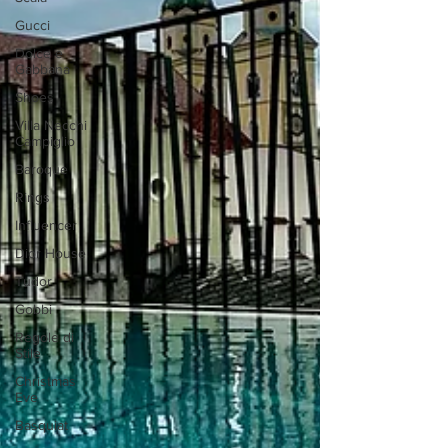
Gucci
Dolce e
Gabbana
Shoes
Villa Necchi
Campiglio
Baroque
Rings
Influencer
Dior House
Tudor
Gobbi
Regole di
Stile
Christmas
Eve
Basquiat