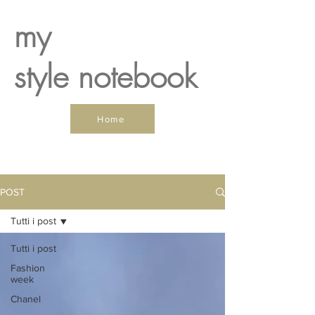
my
style notebook
Home
POST
Tutti i post
Tutti i post
Fashion
week
Chanel