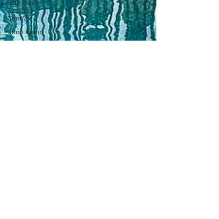
Sala Reale -
Stazione
Centrale
Buon Anno!
Marco
Stabile
Palazzo
Parigi
Happy New
Year
Corsia del
Giardino
Mudec
Dinner
Swiss
Via Manzoni
NYC
Peekaboo
Arengario