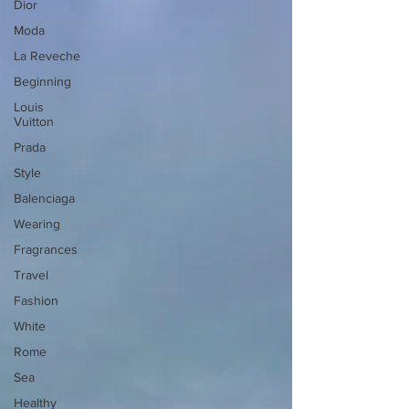
Dior
Moda
La Reveche
Beginning
Louis
Vuitton
Prada
Style
Balenciaga
Wearing
Fragrances
Travel
Fashion
White
Rome
Sea
Healthy