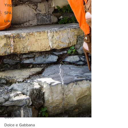
Yoga
SPA
Lake
Fendi
Champagne
Paris
Parking
Milan
Salone Nautico
Nature
Golf
Charms
Boutique
Teatro alla Scala
Gucci
Dolce e Gabbana