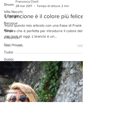
Shoes
Villa Necchi
Campiglio
Francesca Chelli
28 mar 2017
Tempo di lettura: 2 min
Baroque
Rings
L'arancione è il colore più felice
Influencer
Inizio questo mio articolo con una frase di Frank
Dior House
Sinatra che è perfetta per introdurre il colore del
Tudor
mio look di oggi. L'arancio è un...
Gobbi
Regole di Stile
Christmas Eve
Basquiat
Sala Reale -
Stazione Centrale
Buon Anno!
Marco Stabile
Palazzo Parigi