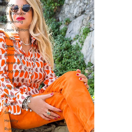
Moda
La Reveche
Beginning
Louis Vuitton
Prada
Style
Balenciaga
Wearing
Fragrances
Travel
Fashion
White
Rome
Sea
Healthy
Ruinart