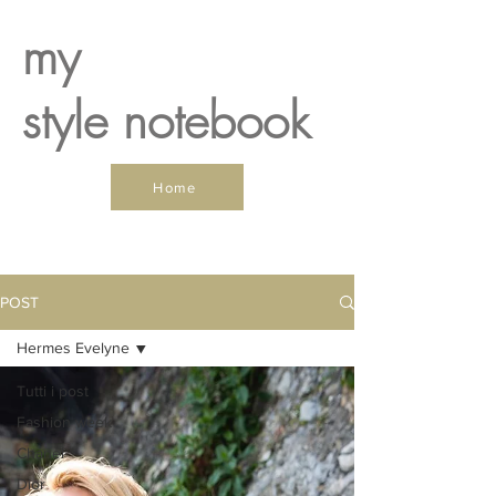
my
style notebook
Home
POST
Hermes Evelyne
Tutti i post
Fashion week
Chanel
Dior