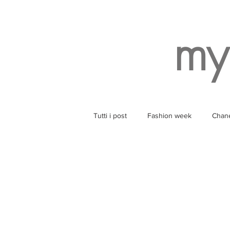
my
Tutti i post
Fashion week
Chan
Style
Balenciaga
Wearin
Ruinart
Yoga
SPA