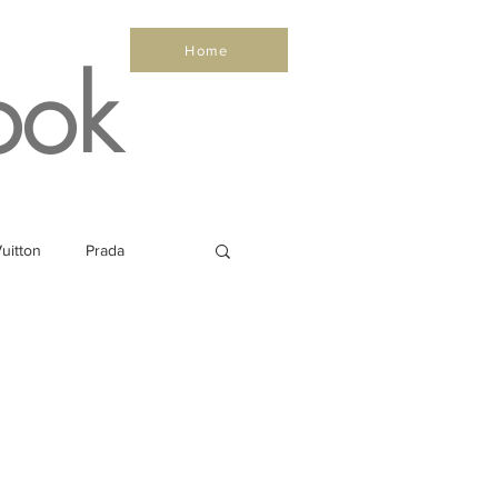
Home
ook
uitton
Prada
Sea
Healthy
Salone Nautico