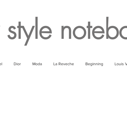
 style noteb
el
Dior
Moda
La Reveche
Beginning
Louis V
g
Fragrances
Travel
Fashion
White
Rome
Lake
Fendi
Champagne
Paris
Parking
Milan