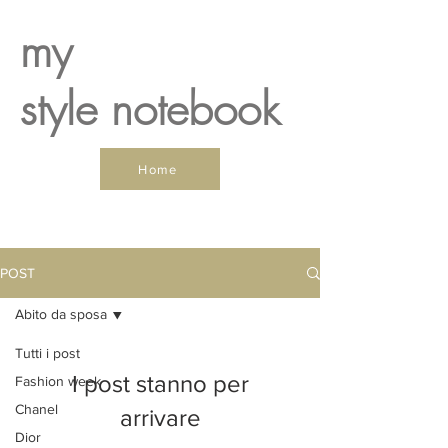
my
style notebook
Home
POST
Abito da sposa
Tutti i post
I post stanno per
Fashion week
Chanel
arrivare
Dior