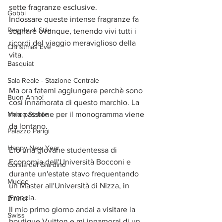
sette fragranze esclusive. 
Gobbi
Indossare queste intense fragranze fa 
Regole di Stile
sognare ovunque, tenendo vivi tutti i 
ricordi del viaggio meraviglioso della 
Christmas Eve
vita. 
Basquiat
Sala Reale - Stazione Centrale
Ma ora fatemi aggiungere perchè sono 
Buon Anno!
così innamorata di questo marchio. La 
Marco Stabile
mia passione per il monogramma viene 
da lontano.
Palazzo Parigi
Happy New Year
Ero una giovane studentessa di 
Economia dell'Università Bocconi e 
Corsia del Giardino
durante un'estate stavo frequentando 
Mudec
un Master all'Università di Nizza, in 
Francia.
Dinner
Il mio primo giorno andai a visitare la 
Swiss
boutique Vuitton e mi innamorai di un 