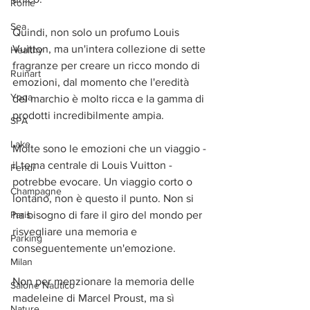
Rome
Sea
Quindi, non solo un profumo Louis 
Vuitton, ma un'intera collezione di sette 
Healthy
fragranze per creare un ricco mondo di 
Ruinart
emozioni, dal momento che l'eredità 
Yoga
del marchio è molto ricca e la gamma di 
prodotti incredibilmente ampia.
SPA
Lake
Molte sono le emozioni che un viaggio - 
il tema centrale di Louis Vuitton - 
Fendi
potrebbe evocare. Un viaggio corto o 
Champagne
lontano, non è questo il punto. Non si 
Paris
ha bisogno di fare il giro del mondo per 
risvegliare una memoria e 
Parking
conseguentemente un'emozione.
Milan
Non per menzionare la memoria delle 
Salone Nautico
madeleine di Marcel Proust, ma sì 
Nature