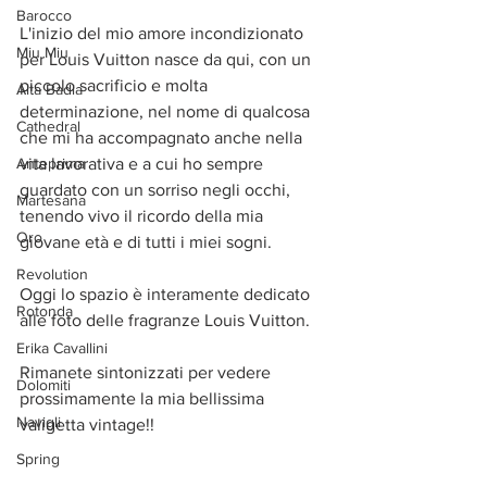
Barocco
L'inizio del mio amore incondizionato 
Miu Miu
per Louis Vuitton nasce da qui, con un 
piccolo sacrificio e molta 
Alta Badia
determinazione, nel nome di qualcosa 
Cathedral
che mi ha accompagnato anche nella 
Anteprima
vita lavorativa e a cui ho sempre 
guardato con un sorriso negli occhi, 
Martesana
tenendo vivo il ricordo della mia 
Oro
giovane età e di tutti i miei sogni.
Revolution
Oggi lo spazio è interamente dedicato 
Rotonda
alle foto delle fragranze Louis Vuitton.
Erika Cavallini
Rimanete sintonizzati per vedere 
Dolomiti
prossimamente la mia bellissima 
Navigli
valigetta vintage!!
Spring