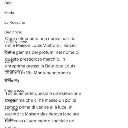
Dior
Moda
La Reveche
Beginning
Oggi celebriamo una nuova nascita 
Louis Vuitton
nella Maison Louis Vuitton: il lancio 
Prada
della gamma dei profumi nel nome di 
questo prestigioso marchio, in 
Style
anteprima presso la Boutique Louis 
Balenciaga
Vuitton in Via Montenapoleone a 
Milano. 
Wearing
Fragrances
Tecnicamente questa è un'estensione 
Travel
di gamma che ci ha messo un po’ di 
tempo prima di venire alla luce, in 
Fashion
quanto la Maison desiderava lanciare 
White
qualcosa di veramente speciale ed 
unico. 