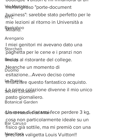
Via Manzoni
meraviglioso "porte-document 
business": sarebbe stato perfetto per le 
NYC
mie lezioni al ritorno in Università a 
Peekaboo
Milano.
Arengario
I miei genitori mi avevano dato una 
Storchen
paghetta per le cene e i pranzi non 
Beauty
inclus al ristorante del college.
Neanche un momento di 
Duomo
esitazione...Avevo deciso come 
La Prairie
finanziare questo fantastico acquisto. 
La prima colazione divenne il mio unico 
Secret Location
pasto giornaliero.
Botanical Garden
Un mese di dieta mi fece perdere 3 kg, 
Grand Hotel et de Milan
cosa non particolarmente ideale su un 
Bar Caruso
fisico già sottile, ma mi premiò con una 
New York
preziosa valigetta Louis Vuitton!!