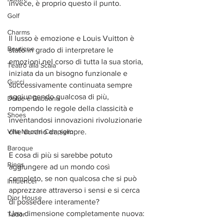
invece, è proprio questo il punto. 
Golf
Charms
Il lusso è emozione e Louis Vuitton è 
Boutique
stato in grado di interpretare le 
emozioni nel corso di tutta la sua storia, 
Teatro alla Scala
iniziata da un bisogno funzionale e 
Gucci
successivamente continuata sempre 
aggiungendo qualcosa di più, 
Dolce e Gabbana
rompendo le regole della classicità e 
Shoes
inventandosi innovazioni rivoluzionarie 
Villa Necchi Campiglio
che durano da sempre.
Baroque
E cosa di più si sarebbe potuto 
Rings
aggiungere ad un mondo così 
completo, se non qualcosa che si può 
Influencer
apprezzare attraverso i sensi e si cerca 
Dior House
di possedere interamente? 
Una dimensione completamente nuova: 
Tudor