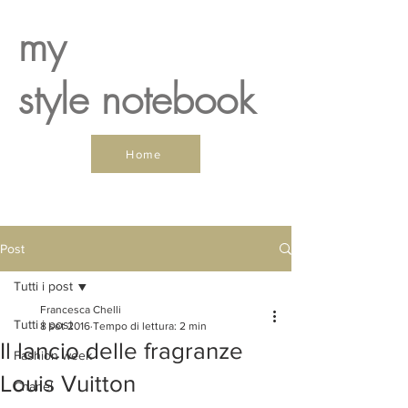
my
style notebook
Home
Post
Tutti i post
Francesca Chelli
Tutti i post
8 set 2016
Tempo di lettura: 2 min
Il lancio delle fragranze
Fashion week
Louis Vuitton
Chanel