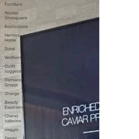
Furniture
Nicolas
Ghesquiere
Esposizione
Hermes
Home
Drink
Wellbeing
Outfit
suggestions
Damiano
Groppi
Orange
Beauty
Experience
Chanel
ballerina
viaggio
Denim