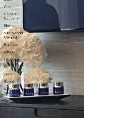
Gucci
Dolce e
Gabbana
Shoes
Villa Necchi
Campiglio
Baroque
Rings
Influencer
Dior House
Tudor
Gobbi
Regole di
Stile
Christmas
Eve
Basquiat