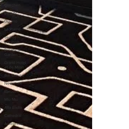
Storchen
Beauty
Duomo
La Prairie
Secret
Location
Botanical
Garden
Grand Hotel
et de Milan
Bar Caruso
New York
Barocco
Miu Miu
Alta Badia
Cathedral
Anteprima