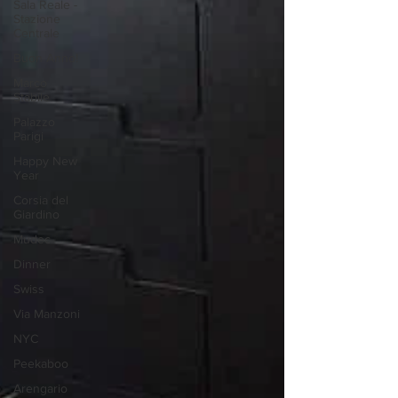
Sala Reale -
Stazione
Centrale
Buon Anno!
Marco
Stabile
Palazzo
Parigi
Happy New
Year
Corsia del
Giardino
Mudec
Dinner
Swiss
Via Manzoni
NYC
Peekaboo
Arengario