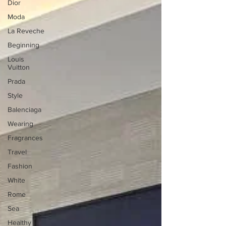
Dior
Moda
La Reveche
Beginning
Louis
Vuitton
Prada
Style
Balenciaga
Wearing
Fragrances
Travel
Fashion
White
Rome
Sea
Healthy