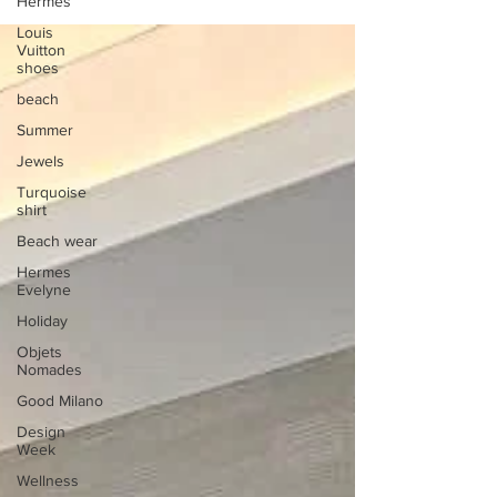
Hermes
Louis
Vuitton
shoes
beach
Summer
Jewels
Turquoise
shirt
Beach wear
Hermes
Evelyne
Holiday
Objets
Nomades
Good Milano
Design
Week
Wellness