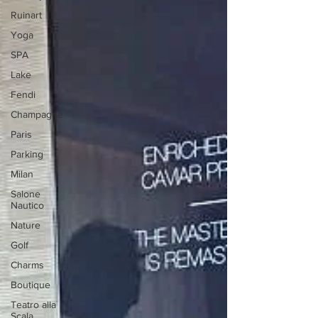
Ruinart
Yoga
SPA
Lake
Fendi
Champagne
Paris
Parking
Milan
Salone
Nautico
Nature
Golf
Charms
Boutique
Teatro alla
Scala