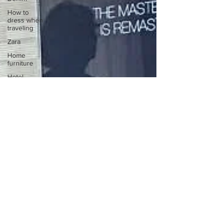
How to
dress when
traveling
Zara
Home
furniture
Hotel
Cavalieri
Waldorf
Astoria
Jacob
Cohen
preparare le
valigie
stile
Foulard
Suggerimenti
di stile
Sardegna