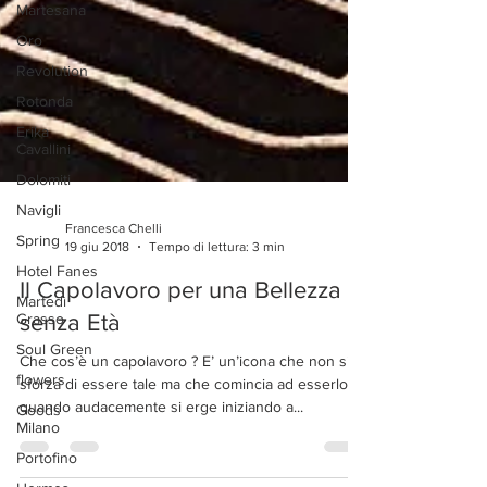
Martesana
Oro
Revolution
Rotonda
Erika
Cavallini
Dolomiti
Navigli
Spring
Francesca Chelli
Hotel Fanes
19 giu 2018
Tempo di lettura: 3 min
Martedì
Il Capolavoro per una Bellezza
Grasso
senza Età
Soul Green
flowers
Che cos’è un capolavoro ? E’ un’icona che non si
Goods
sforza di essere tale ma che comincia ad esserlo
Milano
quando audacemente si erge iniziando a...
Portofino